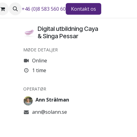
+46 (0)8 583 560 60
Kontakt os
Digital utbildning Caya
& Singa Pessar
MØDE DETALJER
Online
1 time
OPERATØR
Ann Strålman
ann@solann.se